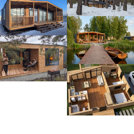
Обсудим
Ваш
будущий
дом?