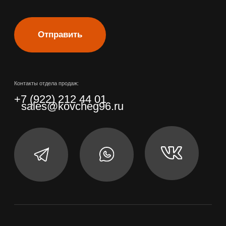
Наши контакты
Политика
конфиденциальности
О нас
Калькулятор
Тел: +7 (922) 212 44 01
Свердловская область,
Верхняя Пышма,
2-я
Пролетарская, 4
Информация представлена с ознакомительной целью. Не является публичной
офертой
©Kovcheg.2025