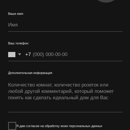
Контакты отдела продаж:
+7 (922) 212 44 01
sales@kovcheg96.ru
Мы строим модульные
каркасные дома, отправляем по
всей России
Каркасный дом Блокхаус 15
Каркасный дом Блокхаус 45
Каркасный дом Блокхаус 22
Каркасный дом Блокхаус 90
Каркасный дом Блокхаус 30
Модульная баня